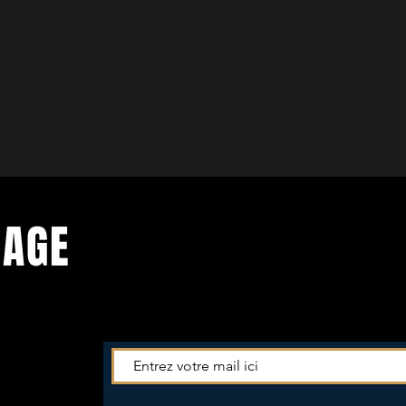
PAGE
es
actus du
ewsletter -->