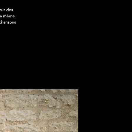
our des
r la même
 chansons