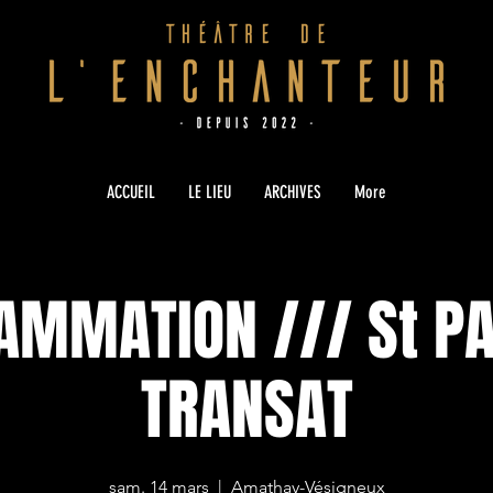
ACCUEIL
LE LIEU
ARCHIVES
More
MMATION /// St PA
TRANSAT
sam. 14 mars
  |  
Amathay-Vésigneux