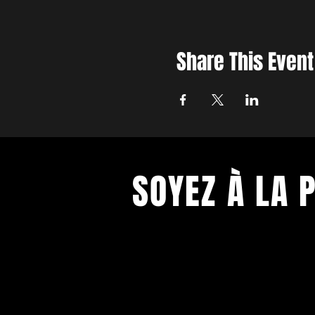
Share This Event
SOYEZ À LA 
Soyez tenu.e informé.e de toutes l
Théâtre!
Entrez votre mail pour recevoir la n