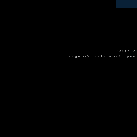
Entrez votre mail pour recevoir la newsletter -->
Pourquo
Forge --> Enclume --> Épée 