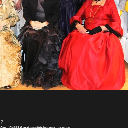
−7
Rue, 25330 Amathay-Vésigneux, France