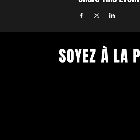
SOYEZ À LA 
Soyez tenu.e informé.e de toutes l
Théâtre!
Entrez votre mail pour recevoir la n