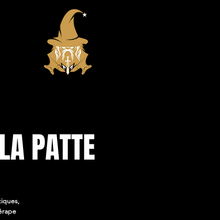
 LA PATTE
tiques,
érape