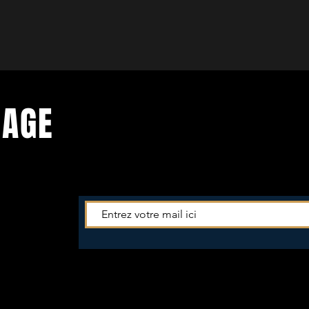
PAGE
es
actus du
ewsletter -->