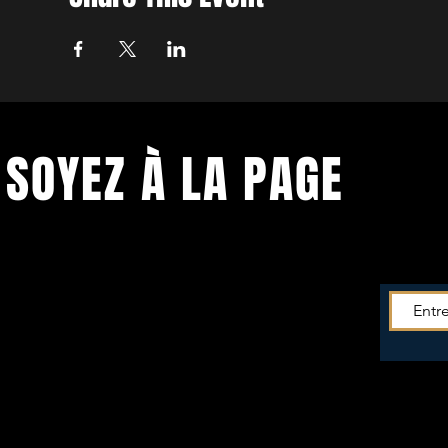
SOYEZ À LA PAGE
Soyez tenu.e informé.e de toutes les
actus du
Théâtre!
Entrez votre mail pour recevoir la newsletter -->