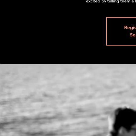
excited by telling them a
Regis
Se