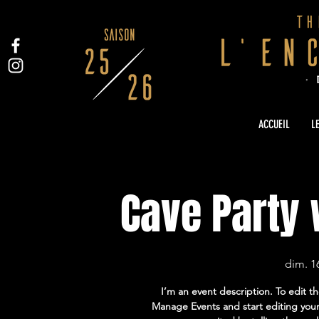
ACCUEIL
LE
Cave Party
dim. 16
I’m an event description. To edit t
Manage Events and start editing your 