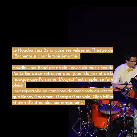
Le Houdini Jazz Band pose ses valises au Théâtre de
l'Enchanteur pour la troisième fois !
Houdini Jazz Band est né de l'envie de musiciens de
Pontarlier de se retrouver pour jouer du jazz et de la
musique que l'on aime. L'objectif est simple, se faire
plaisir !
Leur répertoire se compose de standards du jazz tel
que Benny Goodman, George Gershwin, Glen Miller
et bien d'autres plus contemporain…